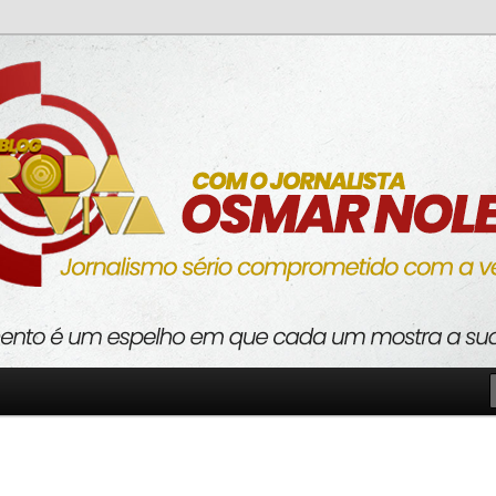
o com a verdade
va