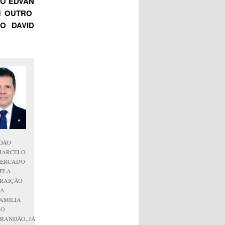
LO EDVAN
M OUTRO
O DAVID
OÃO
MARCELO
CERCADO
ELA
RAIÇÃO
DA
AMILIA
DO
RANDÃO,,JÁ