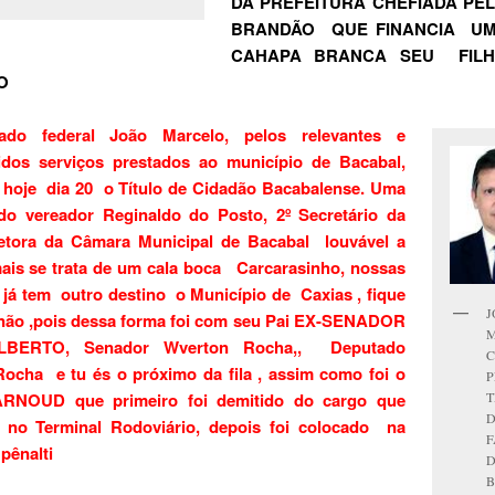
DA PREFEITURA CHEFIADA PE
BRANDÃO QUE FINANCIA U
CAHAPA BRANCA SEU FILH
O
ado federal João Marcelo, pelos relevan
tes e
idos serviços prestados ao município de Bacabal,
 hoje dia 20 o Título de Cidadão Bacabalense. Uma
 do vereador Reginaldo do Posto, 2º Secretário da
etora da Câmara Municipal de Bacabal louvável a
mais se trata de um cala boca Carcarasinho, nossas
 já tem outro destino o Município de Caxias , fique
J
não ,pois dessa forma foi com seu Pai EX-SENADOR
BERTO, Senador Wverton Rocha,, Deputado
ocha e tu és o próximo da fila , assim como foi o
P
T
RNOUD que primeiro foi demitido do cargo que
no Terminal Rodoviário, depois foi colocado na
F
pênalti
B