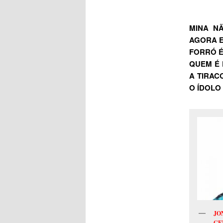
MINA NÃ
AGORA E
FORRÓ É
QUEM É 
A TIRAC
O ÍDOLO
JO
GE