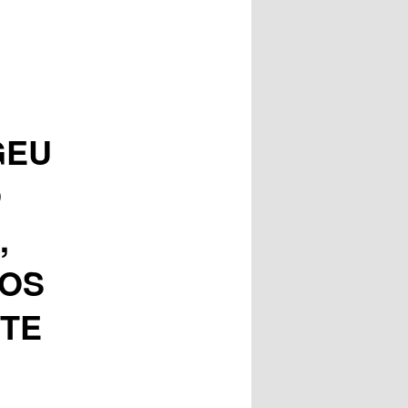
posts
GEU
O
,
DOS
 TE