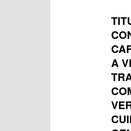
TIT
CON
CA
A V
TRA
COM
VER
CUI