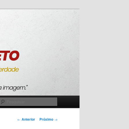
Pesquisar
Navegação
←
Anterior
Próximo
→
de