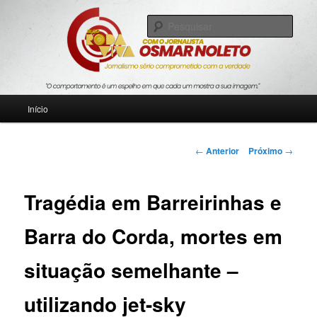
Pular
Jornalismo sério comprometido com a verdade
para
Pesqu
o
conteúdo
Blog Roda Viva
principal
Menu
Início
principal
Navegação
←
Anterior
Próximo
→
de
posts
Tragédia em Barreirinhas e
Barra do Corda, mortes em
situação semelhante –
utilizando jet-sky