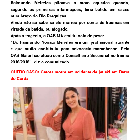
Raimundo Meireles pilotava a moto aquática quando,
segundo as primeiras informações, teria batido em raízes
num braço do Rio Preguiças.
Ainda não se sabe se ele morreu por conta de traumas em
virtude da batida, ou afogado.
Após a tragédia, a OAB-MA emitiu nota de pesar.
“Dr. Raimundo Nonato Meireles era um profissional atuante
e que muito contribuiu para advocacia maranhense. Pela
OAB Maranhão atuou como Conselheiro Seccional no triênio
2016/2018”, diz o comunicado.
OUTRO CASO! Garota morre em acidente de jet ski em Barra
do Corda