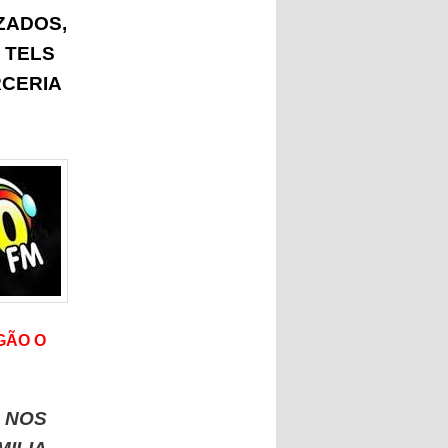
ZADOS,
 TELS
RCERIA
GÃO O
A NOS