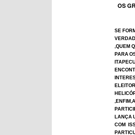
OS GR
SE FOR
VERDAD
,QUEM 
PARA O
ITAPEC
ENCONT
INTERE
ELEITOR
HELICÓ
,ENFIM,
PARTIC
LANÇA 
COM IS
PARTIC