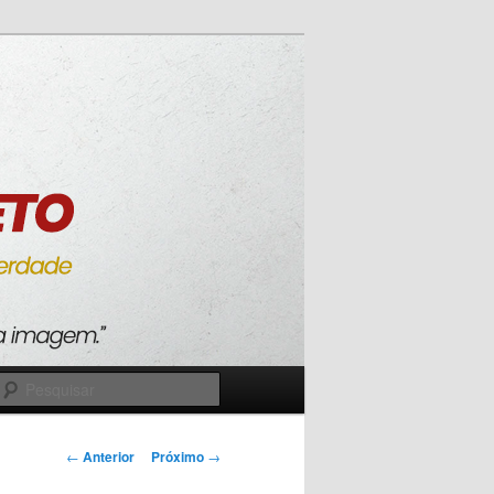
Pesquisar
Navegação
←
Anterior
Próximo
→
de