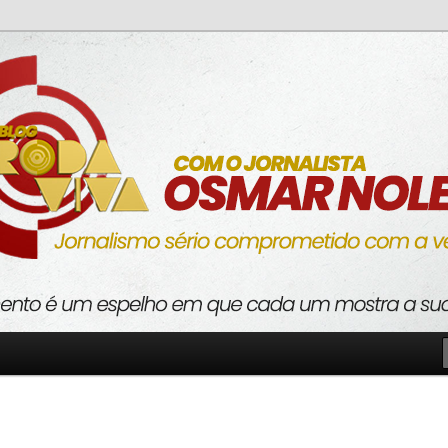
o com a verdade
va