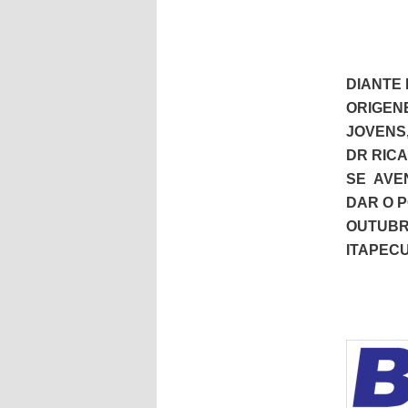
DIANTE 
ORIGEN
JOVENS
DR RICA
SE AVE
DAR O P
OUTUBR
ITAPEC