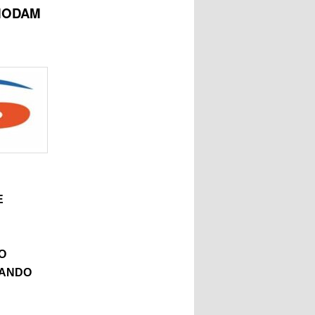
OMODAM
E
O
TANDO