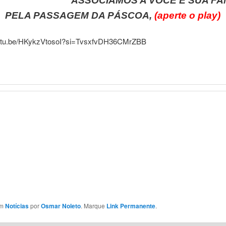
ASSOCIAMOS A VOCÊ E SUA FA
PELA PASSAGEM DA PÁSCOA,
(
aperte o play)
outu.be/HKykzVtosoI?si=TvsxfvDH36CMrZBB
em
Notícias
por
Osmar Noleto
. Marque
Link Permanente
.