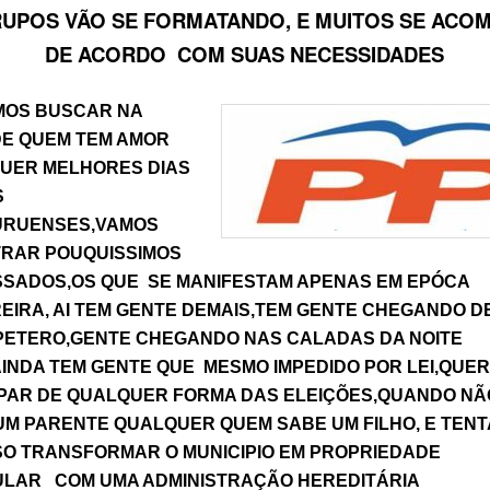
UPOS VÃO SE FORMATANDO, E MUITOS SE AC
DE ACORDO COM SUAS NECESSIDADES
MOS BUSCAR NA
E QUEM TEM AMOR
QUER MELHORES DIAS
S
URUENSES,VAMOS
RAR POUQUISSIMOS
SSADOS,OS QUE SE MANIFESTAM APENAS EM EPÓCA
EIRA, AI TEM GENTE DEMAIS,TEM GENTE CHEGANDO D
PETERO,GENTE CHEGANDO NAS CALADAS DA NOITE
AINDA TEM GENTE QUE MESMO IMPEDIDO POR LEI,QUER
IPAR DE QUALQUER FORMA DAS ELEIÇÕES,QUANDO NÃ
UM PARENTE QUALQUER QUEM SABE UM FILHO, E TEN
SO TRANSFORMAR O MUNICIPIO EM PROPRIEDADE
ULAR COM UMA ADMINISTRAÇÃO HEREDITÁRIA