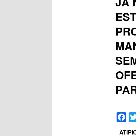
JÁ 
EST
PRO
MAN
SE
OF
PA
F
ATIPI