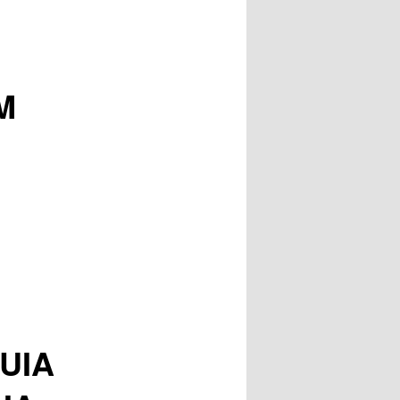
posts
M
UIA