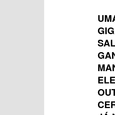
UM
GI
SAL
GA
MA
ELE
OU
CER