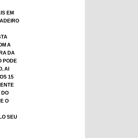
AIS EM
DADEIRO
STA
OM A
RA DA
O PODE
, AI
OS 15
IENTE
 DO
E O
LO SEU