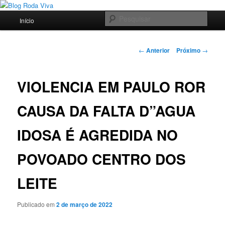
Pular
Jornalismo sério comprometido com a verdade
para
Menu
Pesqu
Início
o
principal
conteúdo
Blog Roda Viva
principal
Navegação
←
Anterior
Próximo
→
de
posts
VIOLENCIA EM PAULO ROR
CAUSA DA FALTA D”AGUA
IDOSA É AGREDIDA NO
POVOADO CENTRO DOS
LEITE
Publicado em
2 de março de 2022