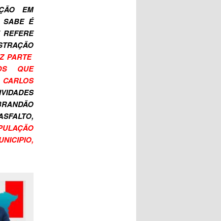
IÇÃO EM
 SABE É
E REFERE
STRAÇÃO
Z PARTE
OS QUE
CARLOS
IVIDADES
 BRANDÃO
SFALTO,
OPULAÇÃO
NICIPIO,