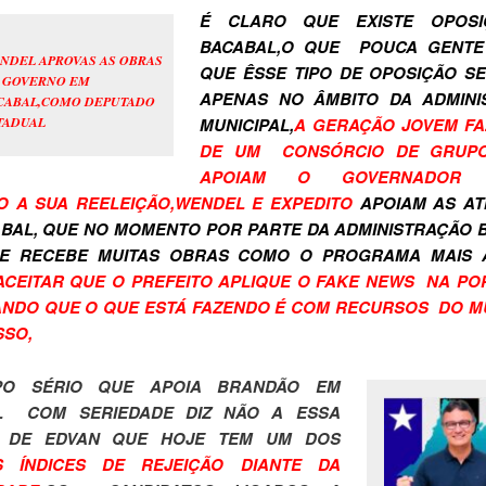
É CLARO QUE EXISTE OPOS
BACABAL,O QUE POUCA GENTE
NDEL APROVAS AS OBRAS
QUE ÊSSE TIPO DE OPOSIÇÃO S
 GOVERNO EM
APENAS NO ÂMBITO DA ADMINI
CABAL,COMO DEPUTADO
TADUAL
MUNICIPAL,
A GERAÇÃO JOVEM FA
DE UM CONSÓRCIO DE GRUP
APOIAM O GOVERNADOR 
 A SUA REELEIÇÃO,WENDEL E EXPEDITO
APOIAM AS AT
BAL, QUE NO MOMENTO POR PARTE DA ADMINISTRAÇÃO
DE RECEBE MUITAS OBRAS COMO O PROGRAMA MAIS A
ACEITAR QUE O PREFEITO APLIQUE O FAKE NEWS NA P
NDO QUE O QUE ESTÁ FAZENDO É COM RECURSOS DO MU
SSO,
O SÉRIO QUE APOIA BRANDÃO EM
L COM SERIEDADE DIZ NÃO A ESSA
A DE EDVAN QUE HOJE TEM UM DOS
S ÍNDICES DE REJEIÇÃO DIANTE DA