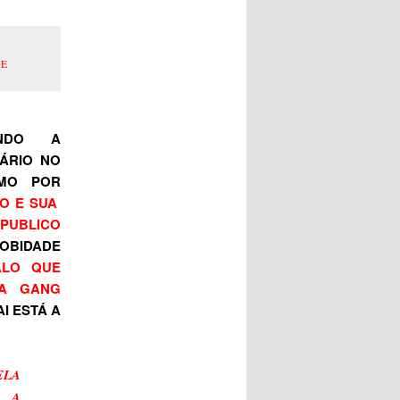
DE
ANDO A
SÁRIO NO
OMO POR
O E SUA
PUBLICO
OBIDADE
ALO QUE
MA GANG
I ESTÁ A
ELA
M A