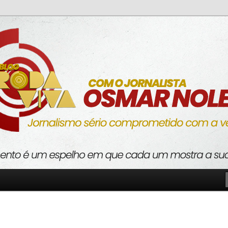
o com a verdade
va