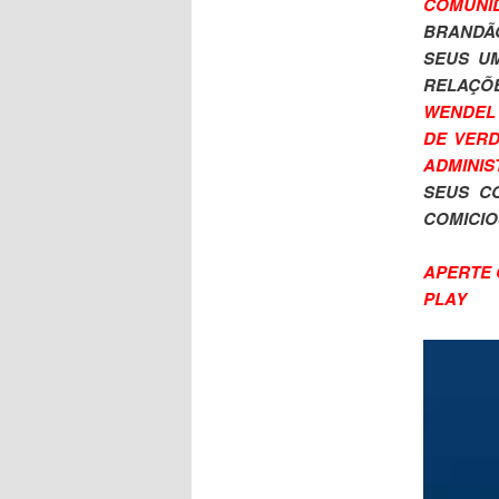
COMUNI
BRANDÃ
SEUS UM
RELAÇÕ
WENDEL 
DE VERD
ADMINIS
SEUS C
COMICIO
APERTE O
PLAY
Tocador
de
vídeo