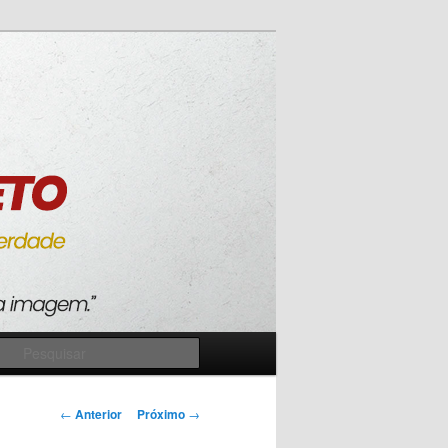
Pesquisar
Navegação
←
Anterior
Próximo
→
de