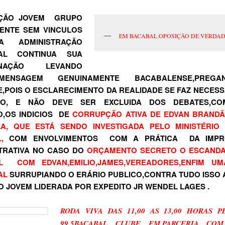
ÇÃO JOVEM GRUPO
ENTE SEM VINCULOS
EM BACABAL OPOSIÇÃO DE VERDA
 ADMINISTRAÇÃO
PAL CONTINUA SUA
RINAÇÃO LEVANDO
ENSAGEM GENUINAMENTE BACABALENSE,PREG
,POIS O ESCLARECIMENTO DA REALIDADE SE FAZ NECES
O, E NÃO DEVE SER EXCLUIDA DOS DEBATES,C
,OS INDICIOS DE
CORRUPÇÃO ATIVA DE EDVAN BRANDÃ
LA, QUE ESTÁ SENDO INVESTIGADA PELO MINISTÉRIO 
,
COM ENVOLVIMENTOS COM A PRÁTICA DA IMPR
TRATIVA NO CASO DO
ORÇAMENTO SECRETO O ESCAND
L COM EDVAN,EMILIO,JAMES,VEREADORES,ENFIM U
AL
SURRUPIANDO O ERÁRIO PUBLICO,CONTRA TUDO ISSO A
 JOVEM LIDERADA POR EXPEDITO JR WENDEL LAGES .
RODA VIVA DAS 11,00 AS 13,00 HORAS P
99,5BACABAL CLUBE FM,PARCERIA CO