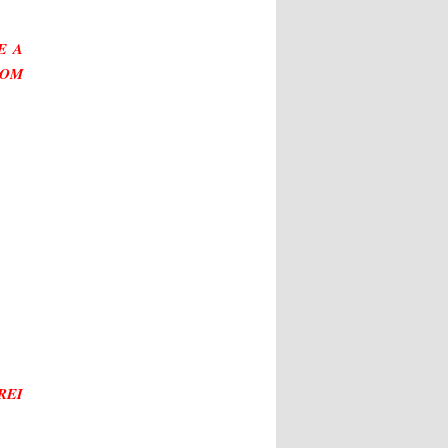
E A
COM
REI