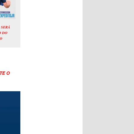
 SERÁ
O DO
O
RTE O