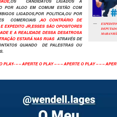
DADE
,OS CANDIDATOS LIGADOS A
O POR ALGO EM COMUM ESTÃO COM
BIGOS LIGADOS,POR POLITICA,OU POR
ES COMERCIAIS ,
AO CONTRÁRIO DE
EXPEDITO
E EXPEDITO JR,ESSES SÃO OPOSITORES
DEPUTAD
ADE E A REALIDADE DESSA DESATROSA
MARANHÃ
TRAÇÃO ESTARÁ NAS RUAS
ATRAVÉS DE
ONTATOS QUANDO DE PALESTRAS OU
S.
 PLAY- – – APERTE O PLAY – – – APERTE O PLAY – – – APE