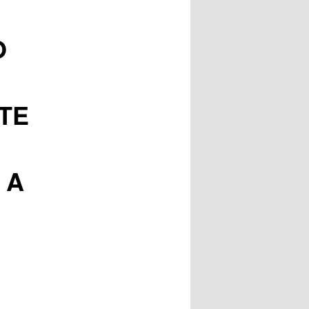
posts
O
TE
 A