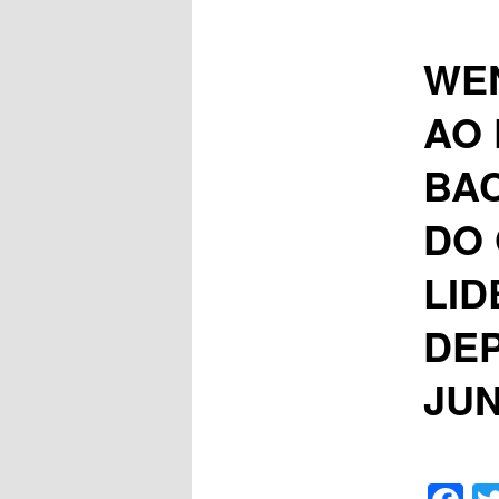
WE
AO 
BAC
DO
LID
DEP
JUN