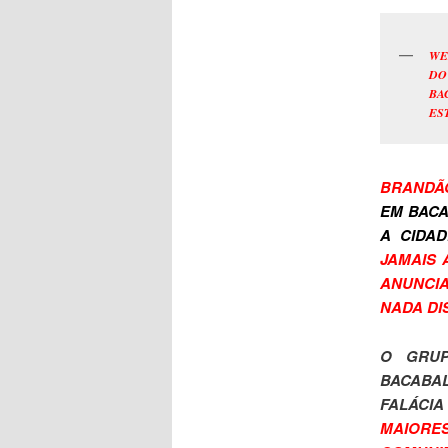
WE
DO
BA
ES
BRANDÃO
EM BACA
A CIDA
JAMAIS 
ANUNCIA
NADA DI
O GRUP
BACABA
FALÁCI
MAIORE