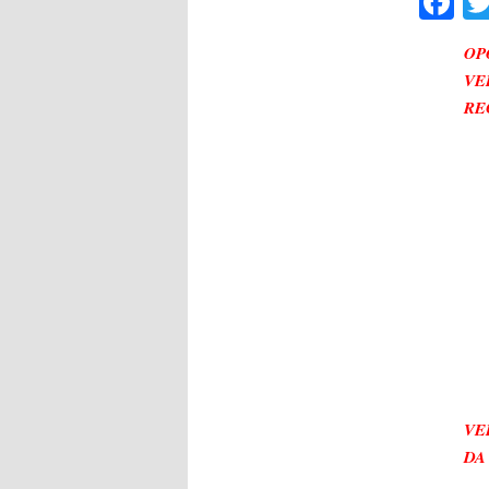
F
OP
VE
RE
VE
DA