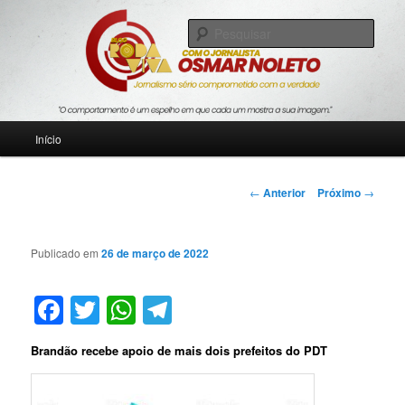
Pular
Jornalismo sério comprometido com a verdade
para
Pesqu
o
conteúdo
Blog Roda Viva
principal
Menu
Início
principal
Navegação
←
Anterior
Próximo
→
de
posts
Publicado em
26 de março de 2022
Facebook
Twitter
WhatsApp
Telegram
Brandão recebe apoio de mais dois prefeitos do PDT