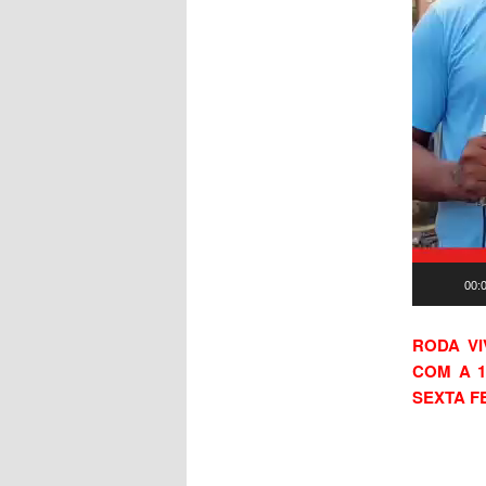
00:
RODA V
COM A 1
SEXTA F