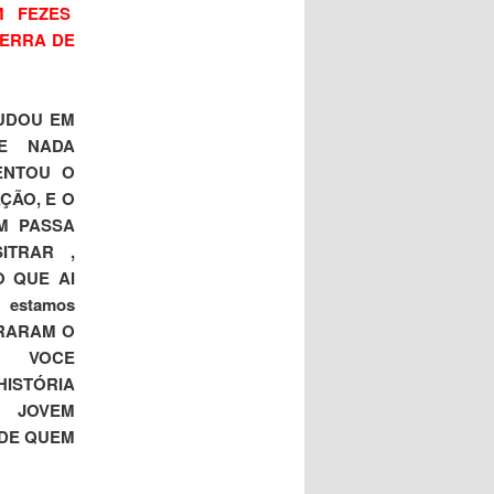
M FEZES
TERRA DE
MUDOU EM
E NADA
NTOU O
ÃO, E O
M PASSA
ITRAR ,
O QUE AI
 estamos
ERARAM O
) VOCE
STÓRIA
 JOVEM
 DE QUEM