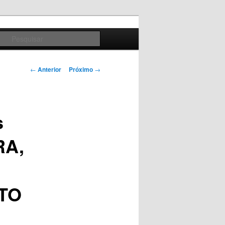
Pesquisar
Navegação
←
Anterior
Próximo
→
de
posts
s
RA,
TO