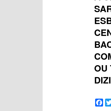
SA
ESB
CEN
BA
COM
OU 
DIZ
F