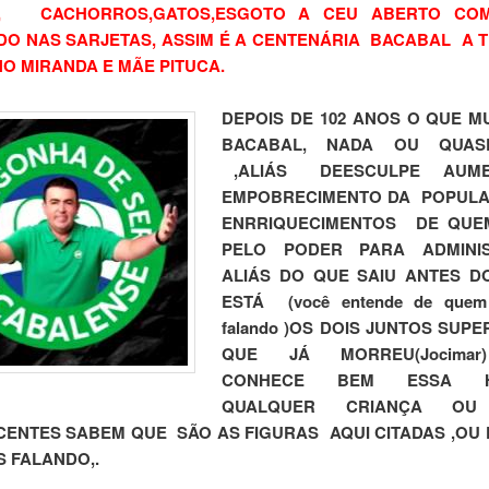
, CACHORROS,GATOS,ESGOTO A CEU ABERTO CO
O NAS SARJETAS, ASSIM É A CENTENÁRIA BACABAL A 
NO MIRANDA E MÃE PITUCA.
DEPOIS DE 102 ANOS O QUE 
BACABAL, NADA OU QUAS
,ALIÁS DEESCULPE AUME
EMPOBRECIMENTO DA POPULAÇ
ENRRIQUECIMENTOS DE QUE
PELO PODER PARA ADMINIS
ALIÁS DO QUE SAIU ANTES D
ESTÁ (você entende de quem
falando )OS DOIS JUNTOS SUP
QUE JÁ MORREU(Jocimar
CONHECE BEM ESSA HI
QUALQUER CRIANÇA OU
ENTES SABEM QUE SÃO AS FIGURAS AQUI CITADAS ,OU
 FALANDO,.