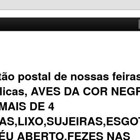
o com a verdade
va
tão postal de nossas feira
licas, AVES DA COR NEG
MAIS DE 4
AS,LIXO,SUJEIRAS,ESGO
ÉU ABERTO,FEZES NAS