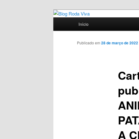
Pular
Jornalismo sério comprometid
para
Menu
Início
o
principal
Blog Roda Vi
conteúdo
principal
Publicado em
28 de março de 2022
Car
pub
ANI
PAT
A C