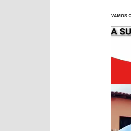
VAMOS 
Tocador
de
vídeo