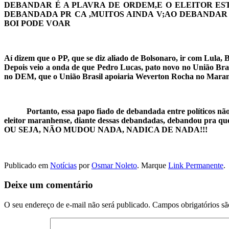
Telegram
DEBANDAR É A PLAVRA DE ORDEM,E O ELEITOR E
DEBANDADA PR CA ,MUITOS AINDA V;AO DEBANDAR 
BOI PODE VOAR
Aí dizem que o PP, que se diz aliado de Bolsonaro, ir com Lula, 
Depois veio a onda de que Pedro Lucas, pato novo no União Brasi
no DEM, que o União Brasil apoiaria Weverton Rocha no Mara
Portanto, essa papo fiado de debandada entre políticos não d
eleitor maranhense, diante dessas debandadas, debandou pra que
OU SEJA, NÃO 
Publicado em
Notícias
por
Osmar Noleto
. Marque
Link Permanente
.
Deixe um comentário
O seu endereço de e-mail não será publicado.
Campos obrigatórios s