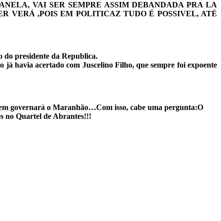
JANELA, VAI SER SEMPRE ASSIM DEBANDADA PRA LA
 VERÁ ,POIS EM POLITICAZ TUDO É POSSIVEL, ATÉ
o do presidente da Republica.
o já havia acertado com Juscelino Filho, que sempre foi expoente
r quem governará o Maranhão…Com isso, cabe uma pergunta:O
s no Quartel de Abrantes!!!
ICA DE NADA!!!