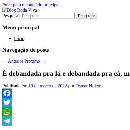
Pular para o conteúdo principal
Pesquisar
Jornalismo sério comprometido com a ver
Blog Roda Viva
Menu principal
Início
Navegação de posts
←
Anterior
Próximo
→
É debandada pra lá e debandada pra cá, ma
Publicado em
19 de março de 2022
por
Osmar Noleto
Facebook
Twitter
WhatsApp