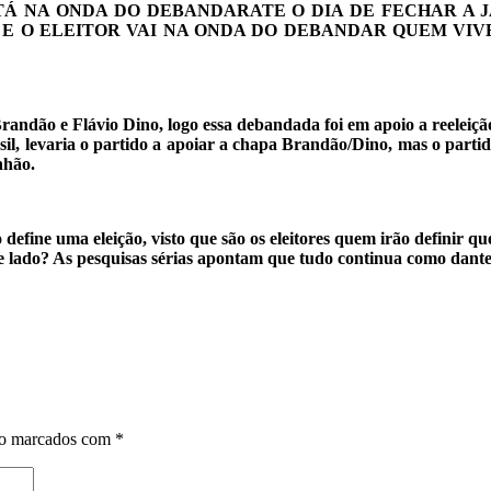
STÁ NA ONDA DO DEBANDAR
ATE O DIA DE FECHAR A 
E O ELEITOR VAI NA ONDA DO DEBANDAR QUEM VIVER
Brandão e Flávio Dino, logo essa debandada foi em apoio a reeleiçã
l, levaria o partido a apoiar a chapa Brandão/Dino, mas o partid
nhão.
efine uma eleição, visto que são os eleitores quem irão defini
 lado? As pesquisas sérias apontam que tudo continua como dante
MUDOU NADA, NAD
ão marcados com
*