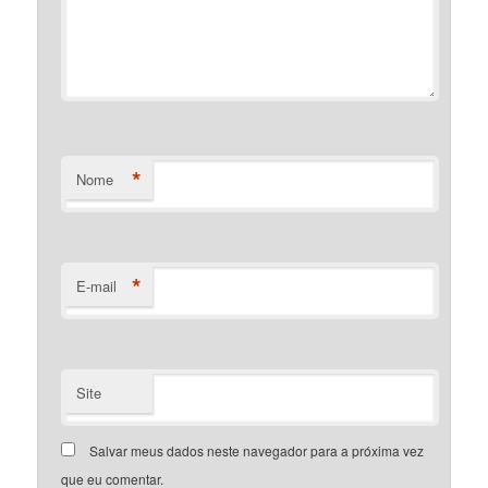
*
Nome
*
E-mail
Site
Salvar meus dados neste navegador para a próxima vez
que eu comentar.