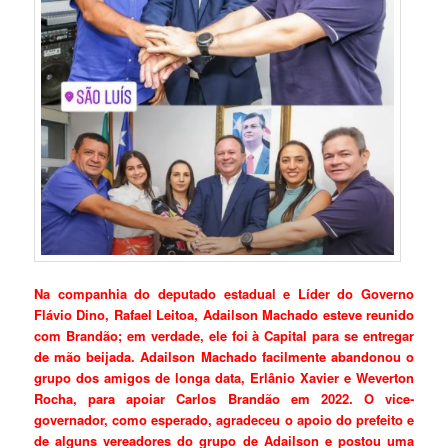
Na companhia do deputado estadual e Líder do Governo
Flávio Dino, Rafael Leitoa, Adailson Machado esteve reunido
com Brandão; em verdade, ele foi à Capital para se entregar
de mão beijada. Adailson Machado facilmente abandonou o
grupo dos amigos de longa data, Erlânio Xavier e Weverton
Rocha, para apoiar Carlos Brandão em 2022. O vice-
governador, como esperado, agradeceu o apoio do prefeito e
de alguns vereadores do grupo de Adailson e postou uma