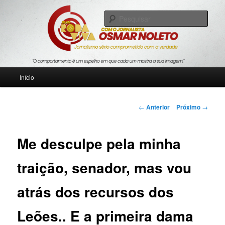
Pular
Jornalismo sério comprometido com a verdade
para
Pesqu
o
conteúdo
Blog Roda Viva
principal
Menu
Início
principal
Navegação
←
Anterior
Próximo
→
de
posts
Me desculpe pela minha
traição, senador, mas vou
atrás dos recursos dos
Leões.. E a primeira dama