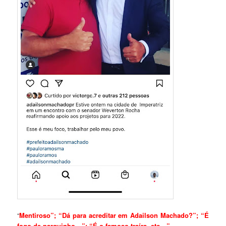
“
Mentiroso”; “Dá para acreditar em Adailson Machado?”; “É
fogo de parquinho…”; “É o famoso traíra, etc…”