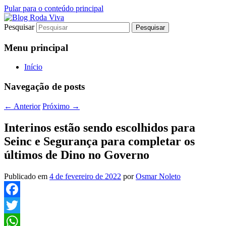
Pular para o conteúdo principal
Pesquisar
Jornalismo sério comprometido com a
Blog Roda Viva
verdade
Menu principal
Início
Navegação de posts
←
Anterior
Próximo
→
Interinos estão sendo escolhidos para
Seinc e Segurança para completar os
últimos de Dino no Governo
Publicado em
4 de fevereiro de 2022
por
Osmar Noleto
Facebook
Twitter