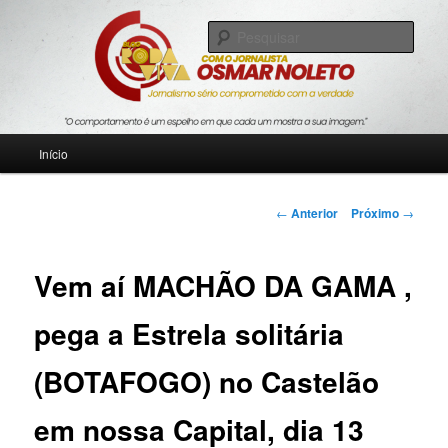
Pular
Jornalismo sério comprometido com a verdade
para
Pesqu
o
conteúdo
Blog Roda Viva
principal
Menu
Início
principal
Navegação
←
Anterior
Próximo
→
de
posts
Vem aí MACHÃO DA GAMA ,
pega a Estrela solitária
(BOTAFOGO) no Castelão
em nossa Capital, dia 13