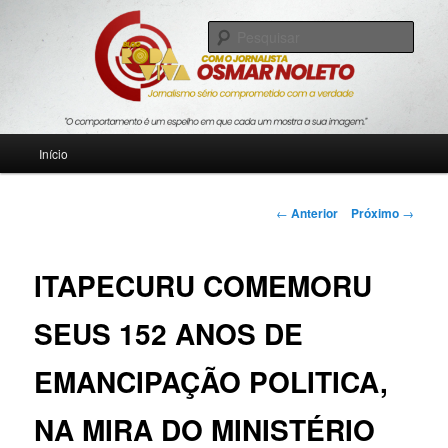
Pular
Jornalismo sério comprometido com a verdade
para
Pesqu
o
conteúdo
Blog Roda Viva
principal
Menu
Início
principal
Navegação
←
Anterior
Próximo
→
de
posts
ITAPECURU COMEMORU
SEUS 152 ANOS DE
EMANCIPAÇÃO POLITICA,
NA MIRA DO MINISTÉRIO