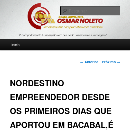
Pular
Jornalismo sério comprometido com a verdade
para
Pesqu
o
conteúdo
Blog Roda Viva
principal
Menu
Início
principal
Navegação
←
Anterior
Próximo
→
de
posts
NORDESTINO
EMPREENDEDOR DESDE
OS PRIMEIROS DIAS QUE
APORTOU EM BACABAL,É